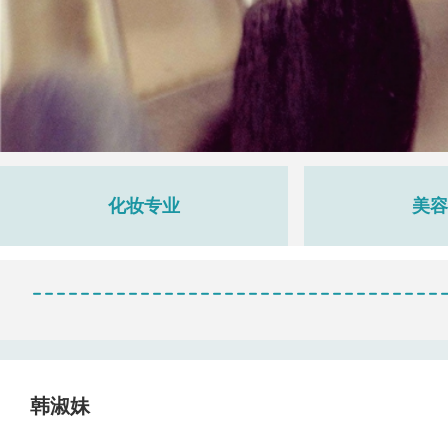
化妆专业
美容
韩淑妹