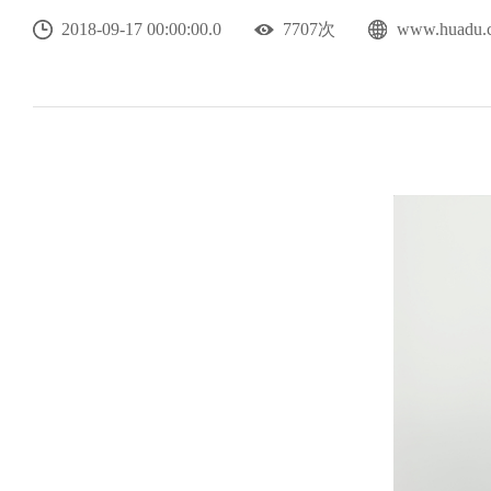
2018-09-17 00:00:00.0
7707次
www.hua