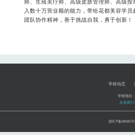
师、生殖美疗师、高级皮肤管理师、高级按
入数十万营业额的能力，带给花都美容学员
团队协作精神，善于挑战自我，勇于创新！
学校动态
|
学校地址
欢迎拨打全国
浙ICP备0800676