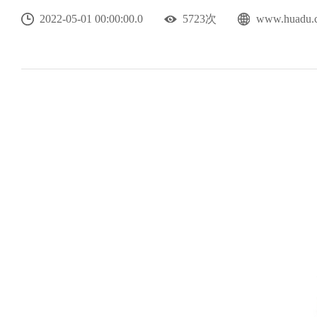
2022-05-01 00:00:00.0
5723次
www.hua