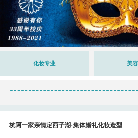
化妆专业
美容
杭阿一家亲情定西子湖·集体婚礼化妆造型