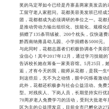
奖的马定琴如今已经是丹寨县两家美发店的
工留守老人家慰问。花都美容美发班已经成
团，花都都成为必须调研的单位之一。花都
是推动劳动力输出组织化、技能化、规模化的
捐赠了135条羽绒被、200个枕头，仅快递
黔西南纳雍县幼儿园、小学捐赠各5000元。
与此同时，花都志愿者们积极协调各个美容院
业信心！其中2017年12月，通过学习技能
告诉校长她在筹备一家美容馆。5月25日，
逅，才有今天的我，能师从花都，是我一生
到这些后，无不为之动情，眼中闪烁着激动
此外，花都还积极参与社会公益活动。免费
型。对残疾人、下岗人员，长期坚持实行优
70周岁老人免费学习的活动，受到大批老年
区为主的公益理发店，目前全市已孵化达27