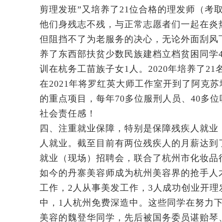
剪理发班”又培养了21位合格的理发师（
他们身残志不残，与正常志愿者们一起在炎
但阻挡不了为老服务的决心，无论外面刮风下
养了东西部扶贫少数民族建档立档贫困同学4
训在杭务工苗族子女1人。2020年培养了
在2021年将罗红英大师工作室开到了阿克
的重点项目，每年70多位服刑人员、40多
社会责任感！
四、注重就业保障，特别是保障残疾人就业，
人就业。截至目前有两位残疾人的月薪达到了
就业（现场）招聘会，联合了杭州市化妆品
如今的丹寨美容师成为杭州美容界的抢手人才！
工作，2人从事美发工作，3人成功创业开理
中，1人杭州免费深造中。这些同学在努力下
美容的魏登华同学，先后被国务委员谌贻琴